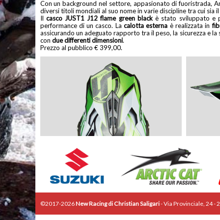
Con un background nel settore, appasionato di fuoristrada, Amo
diversi titoli mondiali al suo nome in varie discipline tra cui
Il
casco JUST1 J12 flame green black
è stato sviluppato e p
performance di un casco. La
calotta esterna
è realizzata in
fi
assicurando un adeguato rapporto tra il peso, la sicurezza e la s
con
due differenti dimensioni
.
Prezzo al pubblico € 399,00.
©2017-2026
New Racing di Christian Saligari
- Via Provinciale, 24 -