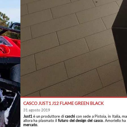
CASCO JUST1 J12 FLAME GREEN BLACK
31 agosto 2019
Just1
è un produttore di
caschi
con sede a Pistoia, in Italia, 
allora ha plasmato il
futuro del design del casco
. Amoriello ha 
mercato
.