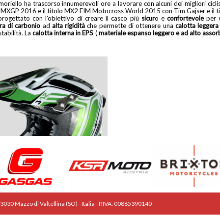
riello ha trascorso innumerevoli ore a lavorare con alcuni dei migliori cicl
 sia il MXGP 2016 e il titolo MX2 FIM Motocross World 2015 con Tim Gajser e i
rogettato con l'obiettivo di creare il casco più
sicur
o e
confortevole
per 
bra di carbonio
ad
alta rigidità
che permette di ottenere una
calotta leggera
tabilità. La
calotta interna in EPS
(
materiale espanso leggero e ad alto asso
 23030 Mazzo di Valtellina (SO) - Italia - P.IVA: 00865390140