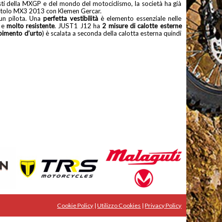
isti della MXGP e del mondo del motociclismo, la società ha già
l titolo MX3 2013 con Klemen Gercar.
un pilota. Una
perfetta vestibilità
è elemento essenziale nelle
e
molto resistente
. JUST1 J12 ha
2 misure di calotte esterne
rbimento d’urto
) è scalata a seconda della calotta esterna quindi
Cookie Policy
|
Utilizzo Cookies
|
Privacy Policy