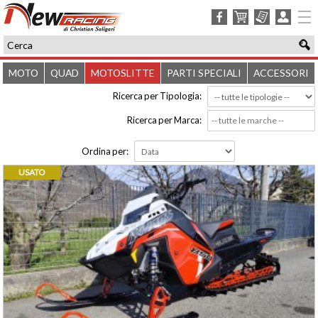
facebook
carrello
ordini
login
MOTO
QUAD
MOTOSLITTE
PARTI SPECIALI
ACCESSORI
Ricerca per Tipologia:
Ricerca per Marca:
Ordina per:
USATO