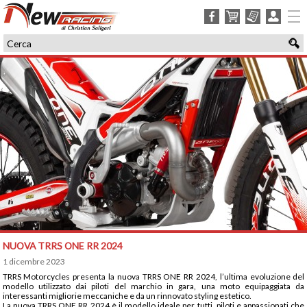
facebook
carrello
ordini
login
NUOVA TRRS ONE RR 2024
1 dicembre 2023
TRRS Motorcycles presenta la nuova TRRS ONE RR 2024, l’ultima evoluzione del
modello utilizzato dai piloti del marchio in gara, una moto equipaggiata da
interessanti migliorie meccaniche e da un rinnovato styling estetico.
La nuova TRRS ONE RR 2024 è il modello ideale per tutti, piloti e appassionati che