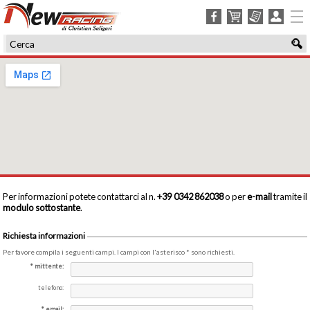
facebook
carrello
ordini
login
Per informazioni potete contattarci al n.
+39 0342 862038
o per
e-mail
tramite il
modulo sottostante
.
Richiesta informazioni
Per favore compila i seguenti campi. I campi con l'asterisco * sono richiesti.
mittente:
telefono:
email: