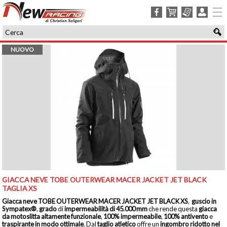
facebook
carrello
ordini
login
NUOVO
GIACCA NEVE TOBE OUTERWEAR MACER JACKET JET BLACK
TAGLIA XS
Giacca neve TOBE OUTERWEAR MACER JACKET JET BLACK XS
,
guscio in
Sympatex®
,
grado
di
impermeabilità di 45.000 mm
che rende questa
giacca
da motoslitta altamente funzionale
,
100% impermeabile
,
100% antivento
e
traspirante in modo ottimale
. Dal
taglio atletico
offre un
ingombro ridotto nel