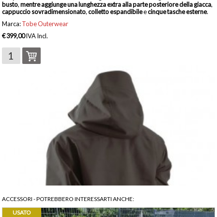
busto
,
mentre aggiunge una lunghezza extra alla parte posteriore della giacca
,
cappuccio
sovradimensionato
,
colletto espandibile
e
cinque tasche esterne
.
Marca:
Tobe Outerwear
€ 399,00
IVA Incl.
ACCESSORI
- POTREBBERO INTERESSARTI ANCHE:
USATO