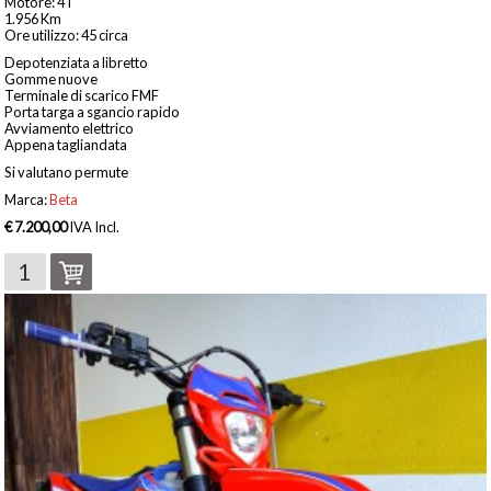
Motore: 4T
1.956 Km
Ore utilizzo: 45 circa
Depotenziata a libretto
Gomme nuove
Terminale di scarico FMF
Porta targa a sgancio rapido
Avviamento elettrico
Appena tagliandata
Si valutano permute
Marca:
Beta
€ 7.200,00
IVA Incl.