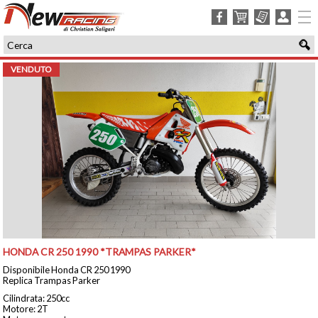
facebook
carrello
ordini
login
VENDUTO
HONDA CR 250 1990 *TRAMPAS PARKER*
Disponibile Honda CR 250 1990
Replica Trampas Parker
Cilindrata: 250cc
Motore: 2T