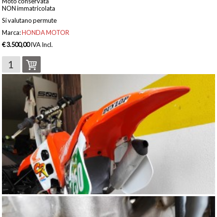
Moto conservata
NON immatricolata
Si valutano permute
Marca:
HONDA MOTOR
€ 3.500,00
IVA Incl.