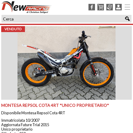
facebook
carrello
ordini
login
VENDUTO
MONTESA REPSOL COTA 4RT *UNICO PROPRIETARIO*
Disponibile Montesa Repsol Cota 4RT
Immatricolata 10/2007
Aggiornata Future Trial 2015
Unico proprietario