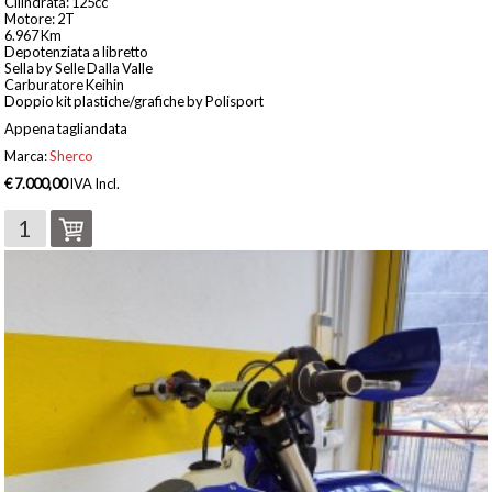
Cilindrata: 125cc
Motore: 2T
6.967 Km
Depotenziata a libretto
Sella by Selle Dalla Valle
Carburatore Keihin
Doppio kit plastiche/grafiche by Polisport
Appena tagliandata
Marca:
Sherco
€ 7.000,00
IVA Incl.