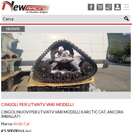
facebook
carrello
ordini
login
NUOVO
CINGOLI PER UTV/ATV VARI MODELLI
CINGOLI NUOVI PER UTV/ATV VARI MODELLI X ARCTIC CAT, ANCORA
IMBALLATI
Marca:
Arctic Cat
€ 5.500,00
IVA Incl.